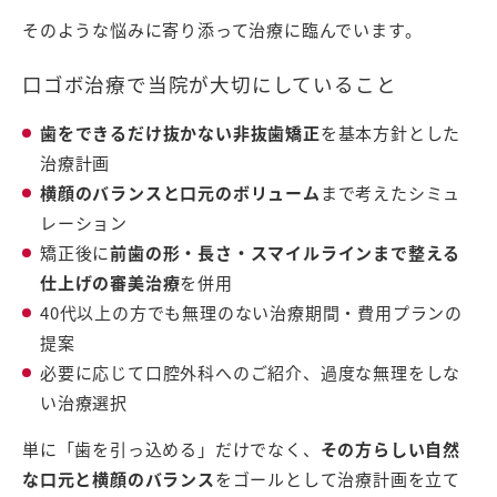
そのような悩みに寄り添って治療に臨んでいます。
口ゴボ治療で当院が大切にしていること
歯をできるだけ抜かない非抜歯矯正
を基本方針とした
治療計画
横顔のバランスと口元のボリューム
まで考えたシミュ
レーション
矯正後に
前歯の形・長さ・スマイルラインまで整える
仕上げの審美治療
を併用
40代以上の方でも無理のない治療期間・費用プランの
提案
必要に応じて口腔外科へのご紹介、過度な無理をしな
い治療選択
単に「歯を引っ込める」だけでなく、
その方らしい自然
な口元と横顔のバランス
をゴールとして治療計画を立て