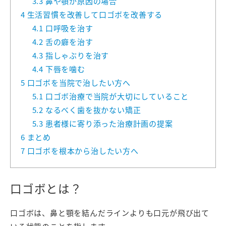
3.3
鼻や顎が原因の場合
4
生活習慣を改善して口ゴボを改善する
4.1
口呼吸を治す
4.2
舌の癖を治す
4.3
指しゃぶりを治す
4.4
下唇を噛む
5
口ゴボを当院で治したい方へ
5.1
口ゴボ治療で当院が大切にしていること
5.2
なるべく歯を抜かない矯正
5.3
患者様に寄り添った治療計画の提案
6
まとめ
7
口ゴボを根本から治したい方へ
口ゴボとは？
口ゴボは、鼻と顎を結んだラインよりも口元が飛び出て