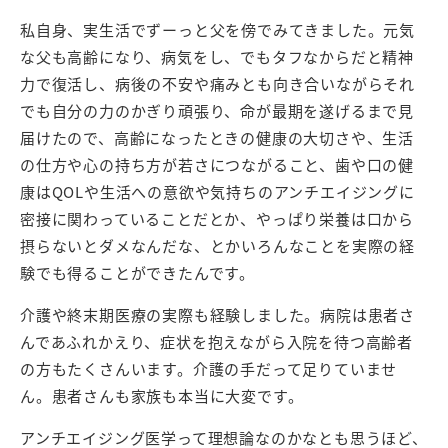
私自身、実生活でずーっと父を傍でみてきました。元気
な父も高齢になり、病気をし、でもタフなからだと精神
力で復活し、病後の不安や痛みとも向き合いながらそれ
でも自分の力のかぎり頑張り、命が最期を遂げるまで見
届けたので、高齢になったときの健康の大切さや、生活
の仕方や心の持ち方が若さにつながること、歯や口の健
康はQOLや生活への意欲や気持ちのアンチエイジングに
密接に関わっていることだとか、やっぱり栄養は口から
摂らないとダメなんだな、とかいろんなことを実際の経
験でも得ることができたんです。
介護や終末期医療の実際も経験しました。病院は患者さ
んであふれかえり、症状を抱えながら入院を待つ高齢者
の方もたくさんいます。介護の手だって足りていませ
ん。患者さんも家族も本当に大変です。
アンチエイジング医学って理想論なのかなとも思うほど、