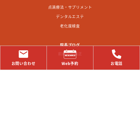
点滴療法・サプリメント
デンタルエステ
老化度検査
院長ブログ
前歯部分矯正
審美歯科
お問い合わせ
Web予約
お電話
矯正歯科
インビザライン
アンチエイジング
歯科
診療予約
矯正無料相談・審美治療相談
▶︎