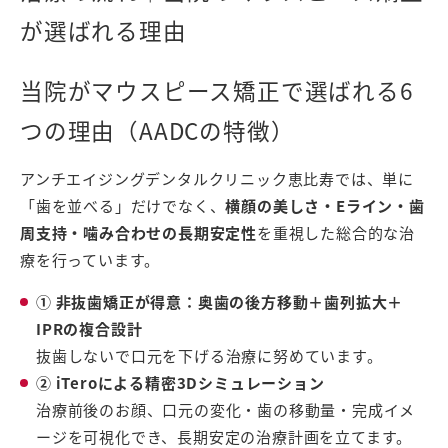
が選ばれる理由
当院がマウスピース矯正で選ばれる6
つの理由（AADCの特徴）
アンチエイジングデンタルクリニック恵比寿では、単に
「歯を並べる」だけでなく、
横顔の美しさ・Eライン・歯
周支持・噛み合わせの長期安定性
を重視した総合的な治
療を行っています。
① 非抜歯矯正が得意：奥歯の後方移動＋歯列拡大＋
IPRの複合設計
抜歯しないで口元を下げる治療に努めています。
② iTeroによる精密3Dシミュレーション
治療前後のお顔、口元の変化・歯の移動量・完成イメ
ージを可視化でき、長期安定の治療計画を立てます。