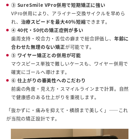
③ SureSmile VPro併用で短期矯正に強い
VPro併用により、アライナー交換サイクルを早めら
れ、
治療スピードを最大40％短縮
できます。
④ 40代・50代の矯正症例が多い
歯周支持・咬合力・舌位の癖まで総合評価し、
年齢に
合わせた無理のない矯正
が可能です。
⑤ ワイヤー矯正との併用が可能
マウスピース単独で難しいケースも、ワイヤー併用で
確実にゴールへ導けます。
⑥ 仕上がりの審美性へのこだわり
前歯の角度・見え方・スマイルラインまで計算。自然
で健康感のある仕上がりを重視します。
「抜かずに・痛みを抑えて・横顔まで美しく」——これ
が当院の矯正設計です。