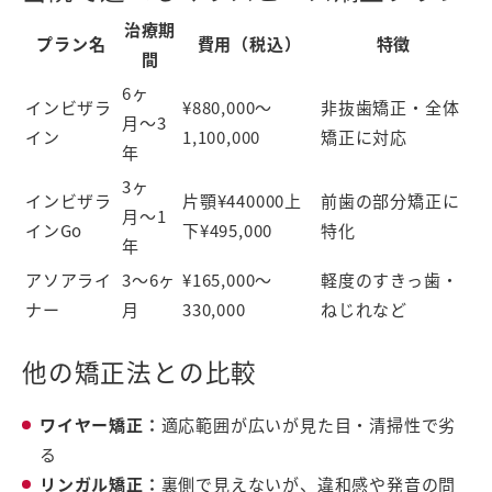
治療期
プラン名
費用（税込）
特徴
間
6ヶ
インビザラ
¥880,000〜
非抜歯矯正・全体
月〜3
イン
1,100,000
矯正に対応
年
3ヶ
インビザラ
片顎¥440000上
前歯の部分矯正に
月〜1
インGo
下¥495,000
特化
年
アソアライ
3〜6ヶ
¥165,000〜
軽度のすきっ歯・
ナー
月
330,000
ねじれなど
他の矯正法との比較
ワイヤー矯正：
適応範囲が広いが見た目・清掃性で劣
る
リンガル矯正：
裏側で見えないが、違和感や発音の問