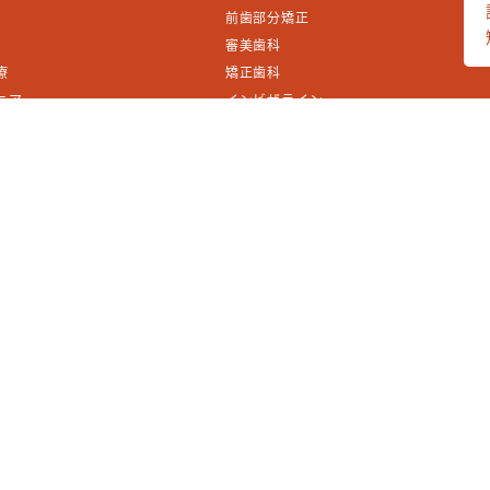
前歯部分矯正
審美歯科
療
矯正歯科
ニア
インビザライン
ンディング法
アンチエイジング
ィースシェイピング
歯科
グ
ン・マウスピース矯正
矯正治療
治療
ア
グ(PMTC)・メンテナンス
〒1
歯肉マッサージ
Te