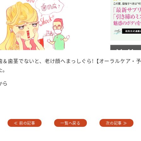
歯＆歯茎でないと、老け顔へまっしぐら!【オーラルケア・
た。
から
≪ 前の記事
一覧へ戻る
次の記事 ≫