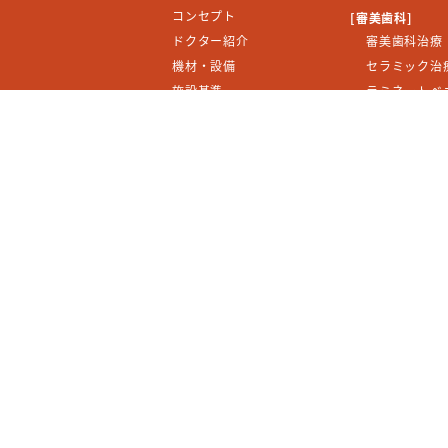
コンセプト
[審美歯科]
ドクター紹介
審美歯科治療
機材・設備
セラミック治
施設基準
ラミネートベ
メディア情報
ダイレクトボ
形態修正・テ
アクセス・診療時間
ホワイトニン
料金表
[矯正歯科]
よくある質問
インビザライ
診療予約
歯を抜かない
お問い合わせ
すきっ歯専門
English
出っ歯の治療
[予防歯科]
プライバシーポリシー
歯のクリーニン
サイトマップ
歯周病治療・
[その他]
虫歯治療
インプラント