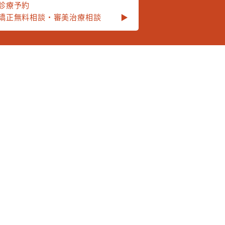
診療予約
矯正無料相談・審美治療相談
▶︎
お問い合わせ
▶︎
ンチエイジングデンタルクリニック恵比寿
50-0021 東京都渋谷区恵比寿西1-4-1 VANDAビル2F
03-5459-3163
l.