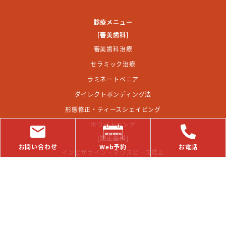
診療メニュー
[審美歯科]
審美歯科治療
セラミック治療
ラミネートベニア
ダイレクトボンディング法
形態修正・ティースシェイピング
ホワイトニング
[矯正歯科]
お問い合わせ
Web予約
お電話
インビザライン・マウスピース矯正
歯を抜かない矯正治療
すきっ歯専門治療
出っ歯の治療
[予防歯科]
歯のクリーニング(PMTC)・メンテナンス